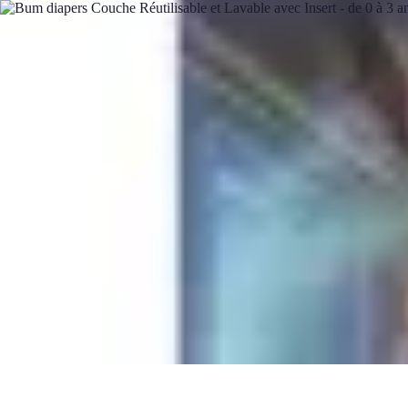
Soirée d'Halloween
soiree d halloween
Décoration
Organisation
Recettes
Tendances
Soirée d'Halloween