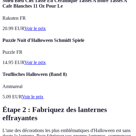
Soleil Bleu Ciel Tasse En Ceramique Tasses A Boire Tasses A
Cafe Blanches 11 Oz Pour Le
Rakuten FR
20.99
EUR
Voir le prix
Puzzle Nuit d'Halloween Schmidt Spiele
Puzzle FR
14.95
EUR
Voir le prix
Teuflisches Halloween (Band 8)
Ammareal
5.09
EUR
Voir le prix
Étape 2 : Fabriquez des lanternes
effrayantes
L'une des décorations les plus emblématiques d'Halloween est sans
doute la lanterne. Pour fabriquer vos propres lanternes, commencez