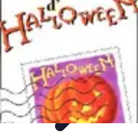
Soirée d'Halloween
soiree d halloween
Décoration
Organisation
Recettes
Tendances
Soirée d'Halloween