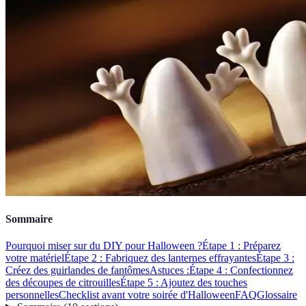
Sommaire
Pourquoi miser sur du DIY pour Halloween ?
Étape 1 : Préparez
votre matériel
Étape 2 : Fabriquez des lanternes effrayantes
Étape 3 :
Créez des guirlandes de fantômes
Astuces :
Étape 4 : Confectionnez
des découpes de citrouilles
Étape 5 : Ajoutez des touches
personnelles
Checklist avant votre soirée d'Halloween
FAQ
Glossaire