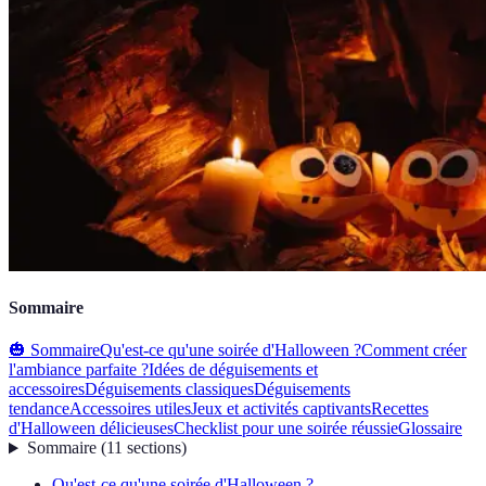
Sommaire
🎃 Sommaire
Qu'est-ce qu'une soirée d'Halloween ?
Comment créer
l'ambiance parfaite ?
Idées de déguisements et
accessoires
Déguisements classiques
Déguisements
tendance
Accessoires utiles
Jeux et activités captivants
Recettes
d'Halloween délicieuses
Checklist pour une soirée réussie
Glossaire
Sommaire
(
11
sections
)
Qu'est-ce qu'une soirée d'Halloween ?