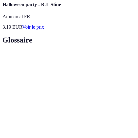
Halloween party - R-L Stine
Ammareal FR
3.19
EUR
Voir le prix
Glossaire
Terme
Définition
Célébration celtique marquant la fin de l'automne
Samhain
et le début de l'hiver.
Toile
Décoration typique d'Halloween, utilisée pour
d'araignée
créer une ambiance effrayante.
Costume porté pour se transformer en un
Déguisement
personnage particulier, souvent en lien avec
Halloween.