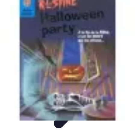
Soirée d'Halloween
soiree d halloween
Décoration
Organisation
Recettes
Tendances
Soirée d'Halloween