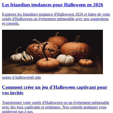
Les friandises tendances pour Halloween en 2026
Explorez les friandises tendance d'Halloween 2026 et faites de votre
soirée d'Halloween un événement mémorable avec nos suggestions
et conseils.
soiree d halloween
6
min
Comment créer un jeu d'Halloween captivant pour
vos invités
Transformez votre soirée d'Halloween en un événement mémorable
avec des jeux captivants et originaux. Nos conseils pratiques vous
guideront pas à pas.