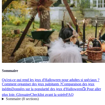
Sommaire
Qu'est-ce qui rend les jeux d'Halloween pour adultes si spéciaux ?
Comment organiser des jeux palpitants ?
Comparaison des jeux
inédits
Données sur la popularité des jeux d'Halloween
📺 Pour aller
plus loin :
Glossaire
Checklist avant la soirée
FAQ
Sommaire
(
8
sections
)