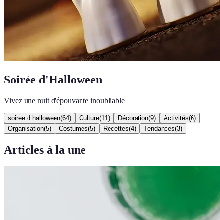
Soirée d'Halloween
Vivez une nuit d'épouvante inoubliable
soiree d halloween
(
64
)
Culture
(
11
)
Décoration
(
9
)
Activités
(
6
)
Organisation
(
5
)
Costumes
(
5
)
Recettes
(
4
)
Tendances
(
3
)
Articles à la une