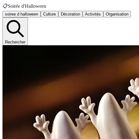
📋
Soirée d'Halloween
soiree d halloween
Culture
Décoration
Activités
Organisation
Rechercher