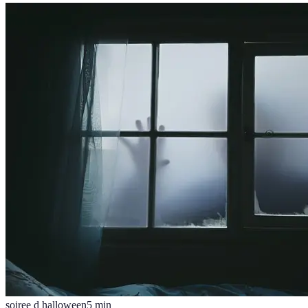
soiree d halloween
5
min