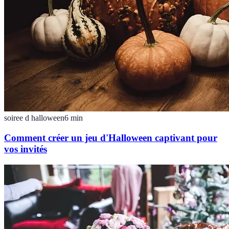
soiree d halloween
6
min
Comment créer un jeu d'Halloween captivant pour
vos invités