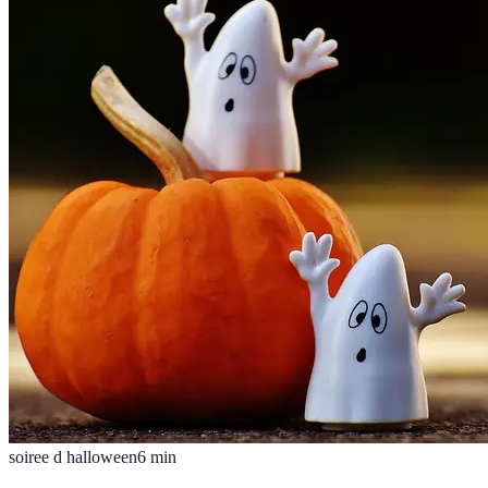
soiree d halloween
6
min